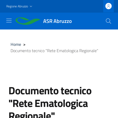
Salta
Regione Abruzzo
al
contenuto
ASR Abruzzo
principale
Home
>
Documento tecnico "Rete Ematologica Regionale"
Documento tecnico
"Rete Ematologica
Regionale"