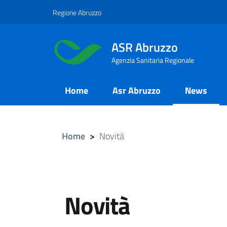
Salta
Regione Abruzzo
al
contenuto
ASR Abruzzo
principale
Agenzia Sanitaria Regionale
Main
Home
Asr Abruzzo
News
Menu
Home
>
Novità
Novità