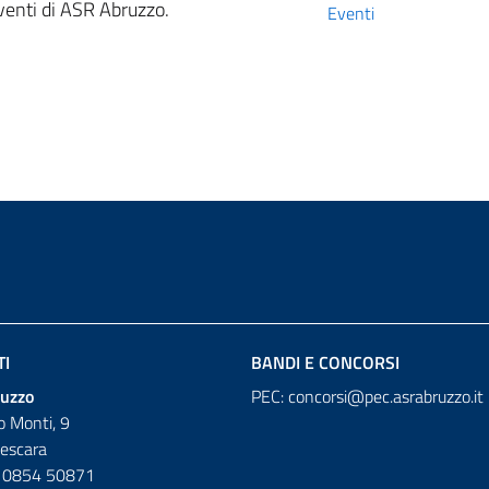
eventi di ASR Abruzzo.
Eventi
TI
BANDI E CONCORSI
uzzo
PEC:
concorsi@pec.asrabruzzo.it
io Monti, 9
escara
o 0854 50871