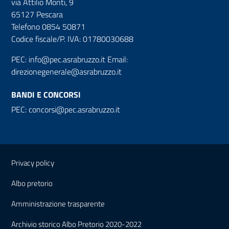
via Attilio Monti, 9
65127 Pescara
Telefono 0854 50871
Codice fiscale/P. IVA: 01780030688
PEC:
info@pec.asrabruzzo.it
Email:
direzionegenerale@asrabruzzo.it
BANDI E CONCORSI
PEC:
concorsi@pec.asrabruzzo.it
Useful links section
Small
Privacy policy
prints
Albo pretorio
Amministrazione trasparente
Archivio storico Albo Pretorio 2020-2022