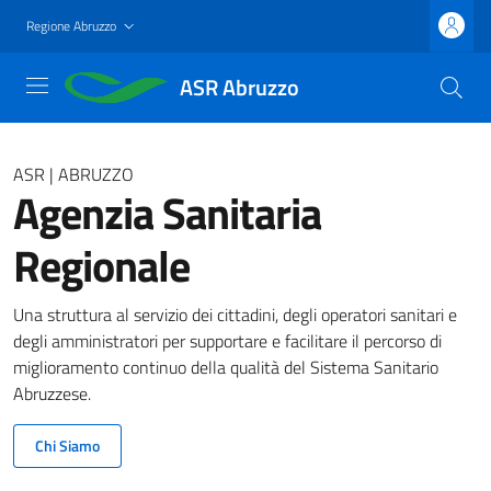
Salta
Regione Abruzzo
al
contenuto
ASR Abruzzo
principale
ASR | ABRUZZO
Agenzia Sanitaria
Regionale
Una struttura al servizio dei cittadini, degli operatori sanitari e
degli amministratori per supportare e facilitare il percorso di
miglioramento continuo della qualità del Sistema Sanitario
Abruzzese.
Chi Siamo