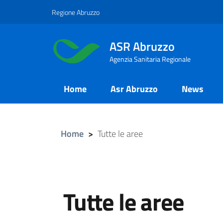
Salta
Regione Abruzzo
al
contenuto
ASR Abruzzo
principale
Agenzia Sanitaria Regionale
Main
Home
Asr Abruzzo
News
Menu
Home
>
Tutte le aree
Tutte le aree