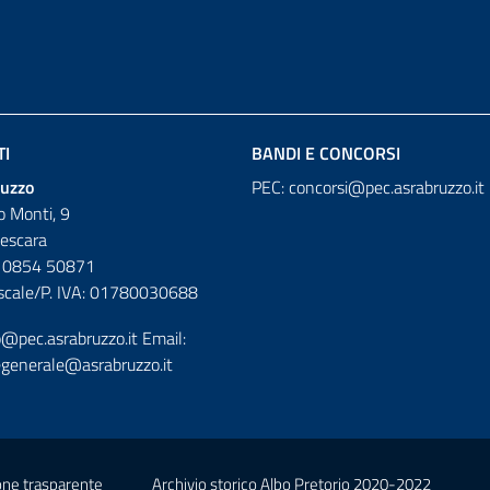
TI
BANDI E CONCORSI
uzzo
PEC:
concorsi@pec.asrabruzzo.it
io Monti, 9
escara
o 0854 50871
iscale/P. IVA: 01780030688
o@pec.asrabruzzo.it
Email:
egenerale@asrabruzzo.it
ne trasparente
Archivio storico Albo Pretorio 2020-2022