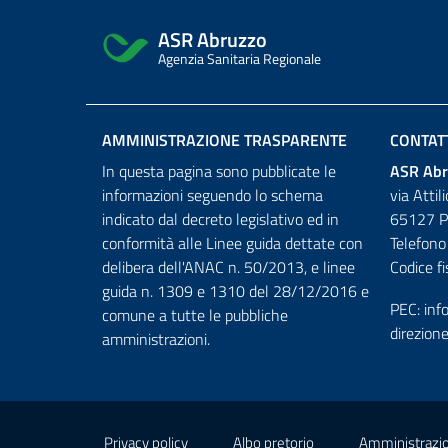
ASR Abruzzo
Agenzia Sanitaria Regionale
AMMINISTRAZIONE TRASPARENTE
CONTAT
In questa pagina sono pubblicate le
ASR Abr
informazioni seguendo lo schema
via Attil
indicato dal decreto legislativo ed in
65127 P
conformità alle Linee guida dettate con
Telefon
delibera dell'ANAC n. 50/2013, e linee
Codice f
guida n. 1309 e 1310 del 28/12/2016 e
PEC:
inf
comune a tutte le pubbliche
direzion
amministrazioni.
Small
Useful links section
Privacy policy
Albo pretorio
Amministrazio