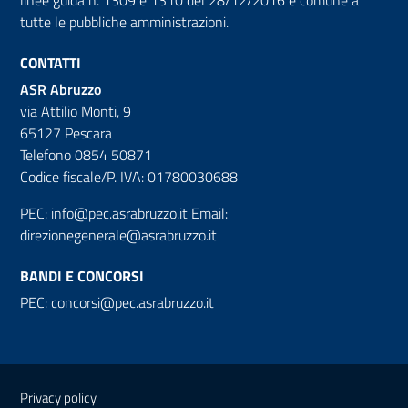
linee guida n. 1309 e 1310 del 28/12/2016 e comune a
tutte le pubbliche amministrazioni.
CONTATTI
ASR Abruzzo
via Attilio Monti, 9
65127 Pescara
Telefono 0854 50871
Codice fiscale/P. IVA: 01780030688
PEC:
info@pec.asrabruzzo.it
Email:
direzionegenerale@asrabruzzo.it
BANDI E CONCORSI
PEC:
concorsi@pec.asrabruzzo.it
Useful links section
Small
Privacy policy