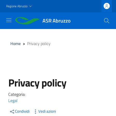
Salta
Regione Abruzzo
al
contenuto
ASR Abruzzo
principale
Home
>
Privacy policy
Privacy policy
Categoria:
Legal
Condividi
Vedi azioni