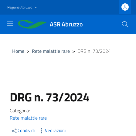
Salta
Regione Abruzzo
al
contenuto
ASR Abruzzo
principale
Home
>
Rete malattie rare
>
DRG n. 73/2024
DRG n. 73/2024
Categoria:
Rete malattie rare
Condividi
Vedi azioni