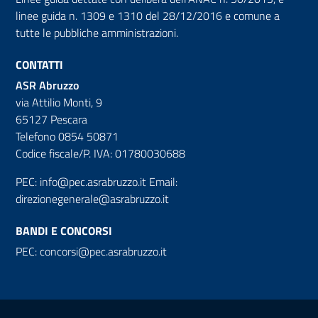
linee guida n. 1309 e 1310 del 28/12/2016 e comune a
tutte le pubbliche amministrazioni.
CONTATTI
ASR Abruzzo
via Attilio Monti, 9
65127 Pescara
Telefono 0854 50871
Codice fiscale/P. IVA: 01780030688
PEC:
info@pec.asrabruzzo.it
Email:
direzionegenerale@asrabruzzo.it
BANDI E CONCORSI
PEC:
concorsi@pec.asrabruzzo.it
Useful links section
Small