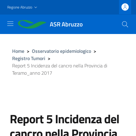
Salta
Regione Abruzzo
al
contenuto
ASR Abruzzo
principale
Home
>
Osservatorio epidemiologico
>
Registro Tumori
>
Report 5 Incidenza del cancro nella Provincia di
Teramo_anno 2017
Report 5 Incidenza del
cancro nella Provincia