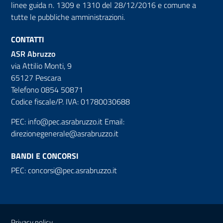
linee guida n. 1309 e 1310 del 28/12/2016 e comune a
tutte le pubbliche amministrazioni.
CONTATTI
ASR Abruzzo
via Attilio Monti, 9
65127 Pescara
Telefono 0854 50871
Codice fiscale/P. IVA: 01780030688
PEC:
info@pec.asrabruzzo.it
Email:
direzionegenerale@asrabruzzo.it
BANDI E CONCORSI
PEC:
concorsi@pec.asrabruzzo.it
Useful links section
Small
Privacy policy