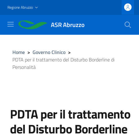
Salta
Regione Abruzzo
al
contenuto
ASR Abruzzo
principale
Home
>
Governo Clinico
>
PDTA per il trattamento del Disturbo Borderline di
Personalità
PDTA per il trattamento
del Disturbo Borderline